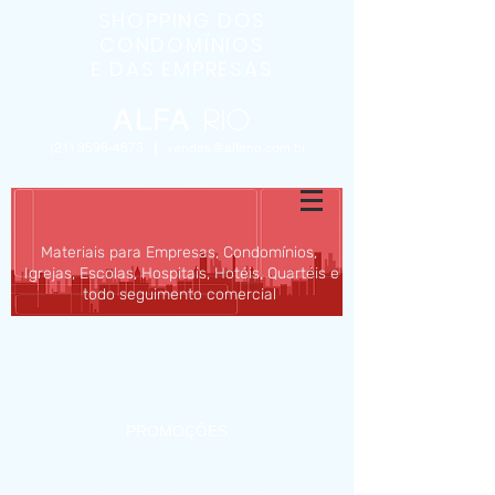
SHOPPING DOS
CONDOMÍNIOS
E DAS EMPRESAS
ALFA
Rio
(21) 3596-4673
|
vendas@alfario.com.br
Materiais para Empresas, Condomínios,
Igrejas, Escolas, Hospitais, Hotéis, Quartéis e
todo seguimento comercial
INÍCIO
SOBRE
MATERIAIS
PROMOÇÕES
BLOG
CONTATO/ORÇAMENTO