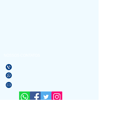
NOSSOS CONTATOS
(21) 3596-4673
(21) 97589-7041
vendas@alfario.com.br
Sites parceiros:
www.atacadaodoscondominios.com.br
www.atacadaodosbebedouros.com.br
www.riosinalizacao.com.br
www.atacadaodasigrejas.com.br