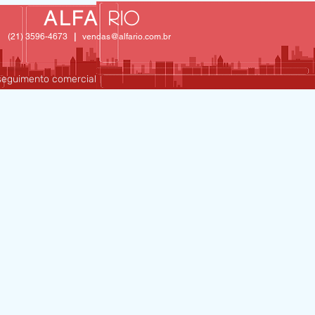
ALFA
Rio
(21) 3596-4673
|
vendas@alfario.com.br
 seguimento comercial
BLOG
CONTATO/ORÇAMENTO