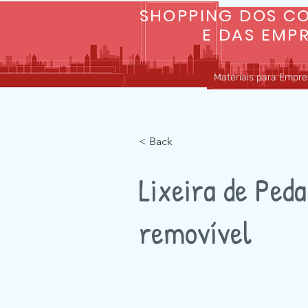
SHOPPING DOS C
E DAS EMP
Materiais para Empres
INÍCIO
SOBRE
< Back
Lixeira de Ped
removível