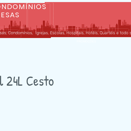
ONDOMÍNIOS
RESAS
as, Condomínios, Igrejas, Escolas, Hospitais, Hotéis, Quartéis e todo
MATERIAIS
PROMOÇÕES
al 24L Cesto