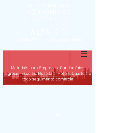
SHOPPING DOS
CONDOMÍNIOS
E DAS EMPRESAS
ALFA
Rio
(21) 3596-4673
|
vendas@alfario.com.br
Materiais para Empresas, Condomínios,
Igrejas, Escolas, Hospitais, Hotéis, Quartéis e
todo seguimento comercial
INÍCIO
SOBRE
MATERIAIS
PROMOÇÕES
BLOG
CONTATO/ORÇAMENTO