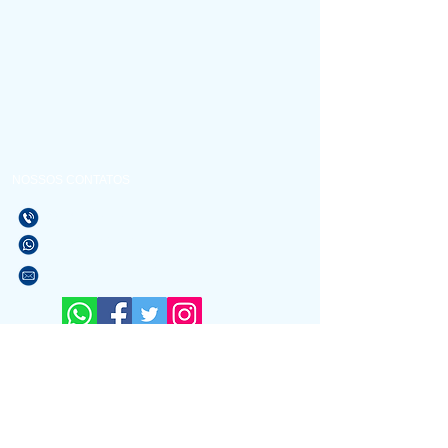
NOSSOS CONTATOS
(21) 3596-4673
(21) 97589-7041
vendas@alfario.com.br
Sites parceiros:
www.atacadaodoscondominios.com.br
www.atacadaodosbebedouros.com.br
www.riosinalizacao.com.br
www.atacadaodasigrejas.com.br