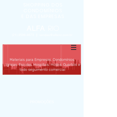
SHOPPING DOS
CONDOMÍNIOS
E DAS EMPRESAS
ALFA
Rio
(21) 3596-4673
|
vendas@alfario.com.br
Materiais para Empresas, Condomínios,
Igrejas, Escolas, Hospitais, Hotéis, Quartéis e
todo seguimento comercial
INÍCIO
SOBRE
MATERIAIS
PROMOÇÕES
BLOG
CONTATO/ORÇAMENTO