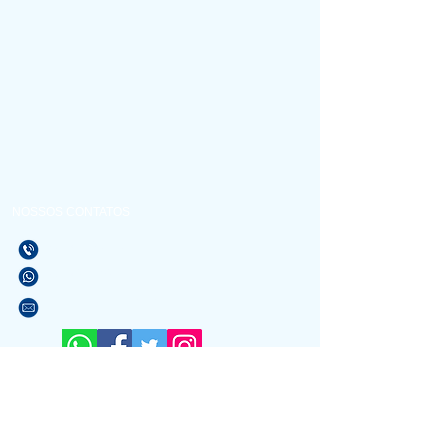
NOSSOS CONTATOS
(21) 3596-4673
(21) 97589-7041
vendas@alfario.com.br
Sites parceiros:
www.atacadaodoscondominios.com.br
www.atacadaodosbebedouros.com.br
www.riosinalizacao.com.br