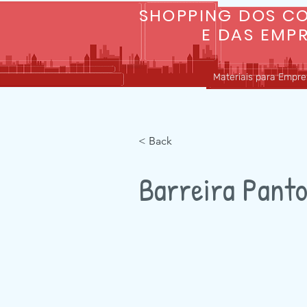
SHOPPING DOS C
E DAS EMP
Materiais para Empres
INÍCIO
SOBRE
< Back
Barreira Panto