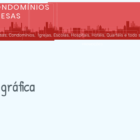
ONDOMÍNIOS
RESAS
as, Condomínios, Igrejas, Escolas, Hospitais, Hotéis, Quartéis e todo
MATERIAIS
PROMOÇÕES
gráfica