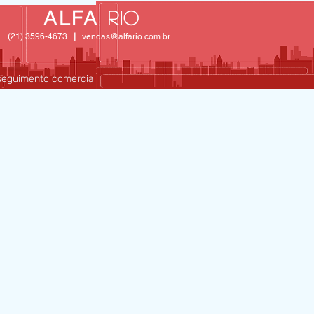
ALFA
Rio
(21) 3596-4673
|
vendas@alfario.com.br
 seguimento comercial
BLOG
CONTATO/ORÇAMENTO