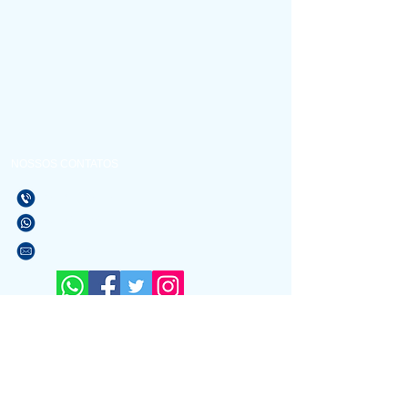
NOSSOS CONTATOS
(21) 3596-4673
(21) 97589-7041
vendas@alfario.com.br
Sites parceiros:
www.atacadaodoscondominios.com.br
www.atacadaodosbebedouros.com.br
www.riosinalizacao.com.br
www.atacadaodasigrejas.com.br