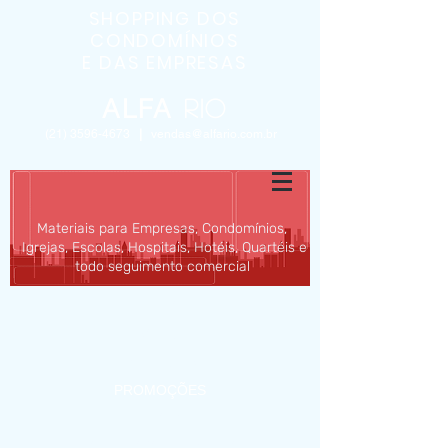
SHOPPING DOS
CONDOMÍNIOS
E DAS EMPRESAS
ALFA
Rio
(21) 3596-4673
|
vendas@alfario.com.br
Materiais para Empresas, Condomínios,
Igrejas, Escolas, Hospitais, Hotéis, Quartéis e
todo seguimento comercial
INÍCIO
SOBRE
MATERIAIS
PROMOÇÕES
BLOG
CONTATO/ORÇAMENTO