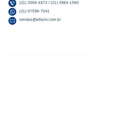
(21) 3596-4673
/
(21) 3884-1590
(21) 97589-7041
vendas@alfario.com.br
NOSSOS CONTATOS
(21) 3596-4673
(21) 97589-7041
vendas@alfario.com.br
Sites parceiros:
www.atacadaodoscondominios.com.br
www.atacadaodosbebedouros.com.br
www.riosinalizacao.com.br
www.atacadaodasigrejas.com.br
www.atacadaodaslixeiras.com.br