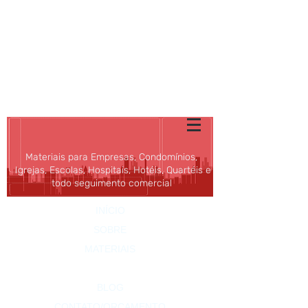
SHOPPING DOS
CONDOMÍNIOS
E DAS EMPRESAS
ALFA
Rio
(21) 3596-4673
|
vendas@alfario.com.br
Materiais para Empresas, Condomínios,
Igrejas, Escolas, Hospitais, Hotéis, Quartéis e
todo seguimento comercial
INÍCIO
SOBRE
MATERIAIS
PROMOÇÕES
BLOG
CONTATO/ORÇAMENTO