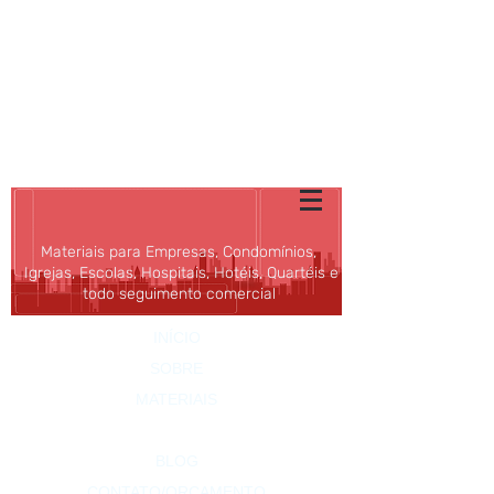
SHOPPING DOS
CONDOMÍNIOS
E DAS EMPRESAS
ALFA
Rio
(21) 3596-4673
|
vendas@alfario.com.br
Materiais para Empresas, Condomínios,
Igrejas, Escolas, Hospitais, Hotéis, Quartéis e
todo seguimento comercial
INÍCIO
SOBRE
MATERIAIS
PROMOÇÕES
BLOG
CONTATO/ORÇAMENTO