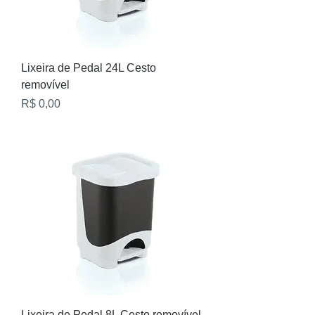
Lixeira de Pedal 24L Cesto
removível
Preço
R$ 0,00
Lixeira de Pedal 8L Cesto removível