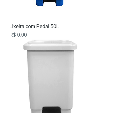
Lixeira com Pedal 50L
Preço
R$ 0,00
Lixeira com Pedal 100L
Preço
R$ 0,00