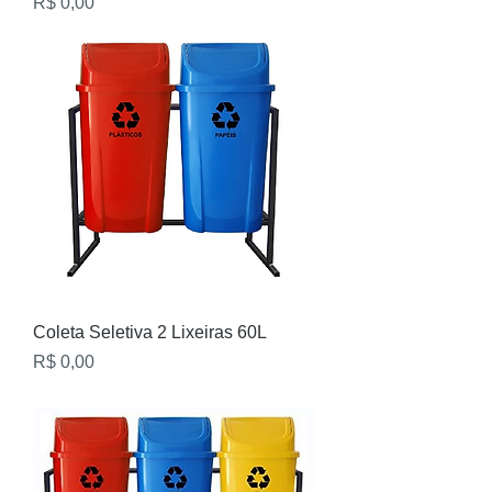
Preço
R$ 0,00
Coleta Seletiva 2 Lixeiras 60L
Preço
R$ 0,00