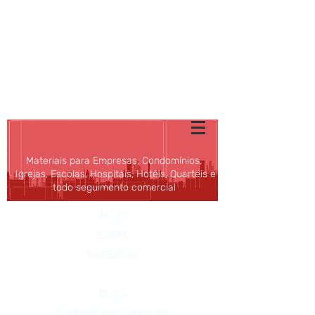
SHOPPING DOS
CONDOMÍNIOS
E DAS EMPRESAS
ALFA
Rio
(21) 3596-4673
|
vendas@alfario.com.br
Materiais para Empresas, Condomínios,
Igrejas, Escolas, Hospitais, Hotéis, Quartéis e
todo seguimento comercial
INÍCIO
SOBRE
MATERIAIS
PROMOÇÕES
BLOG
CONTATO/ORÇAMENTO